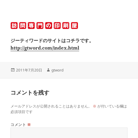
ジーティワードのサイトはコチラです。
http://gtword.com/index.html
投
作
2011年7月20日
gtword
稿
成
日:
者
コメントを残す
メールアドレスが公開されることはありません。
※
が付いている欄は
必須項目です
コメント
※