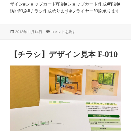
ザイン#ショップカード印刷#ショップカード作成#印刷#
訪問印刷#チラシ作成承ります#フライヤー印刷承ります
投
【チラシ】デザイン見本 F-011 に
2018年11月14日
コメントを残す
稿
日:
【チラシ】デザイン見本 F-010