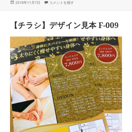
投
【チラシ】デザイン見本 F-010 に
2018年11月7日
コメントを残す
稿
日:
【チラシ】デザイン見本 F-009