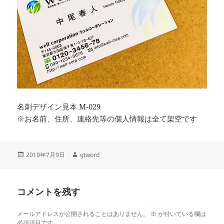
名刺デザイン見本 M-029
※お名前、住所、連絡先等の個人情報は全て架空です
投
作
2019年7月9日
gtword
稿
成
日:
者
コメントを残す
メールアドレスが公開されることはありません。
※
が付いている欄は
必須項目です