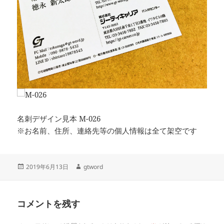
M-026
名刺デザイン見本 M-026
※お名前、住所、連絡先等の個人情報は全て架空です
投
作
2019年6月13日
gtword
稿
成
日:
者
コメントを残す