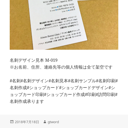
名刺デザイン見本 M-019
※お名前、住所、連絡先等の個人情報は全て架空です
#名刺#名刺デザイン#名刺見本#名刺サンプル#名刺印刷#
名刺作成#ショップカード#ショップカードデザイン#シ
ョップカード印刷#ショップカード作成#印刷#訪問印刷#
名刺作成承ります
投
作
2018年7月18日
gtword
稿
成