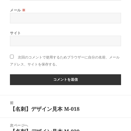
メール
※
サイト
次回のコメントで使用するためブラウザーに自分の名前、メール
アドレス、サイトを保存する。
投
前
稿
【名刺】デザイン見本 M-018
前
ナ
の
ビ
投
次ページへ
ゲ
稿: