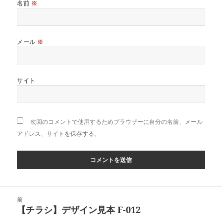
名前
※
メール
※
サイト
次回のコメントで使用するためブラウザーに自分の名前、メール
アドレス、サイトを保存する。
投
前
稿
【チラシ】デザイン見本 F-012
前
ナ
の