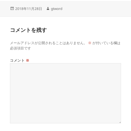
投
作
2018年11月28日
gtword
稿
成
日:
者
コメントを残す
メールアドレスが公開されることはありません。
※
が付いている欄は
必須項目です
コメント
※