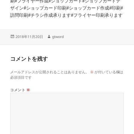
刷#フライヤー作成#ショップカード#ショップカードデ
ザイン#ショップカード印刷#ショップカード作成#印刷#
訪問印刷#チラシ作成承ります#フライヤー印刷承ります
投
作
2018年11月20日
gtword
稿
成
日:
者
コメントを残す
メールアドレスが公開されることはありません。
※
が付いている欄は
必須項目です
コメント
※