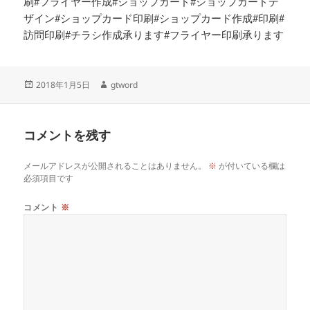
刷#フライヤー作成#ショップカード#ショップカードデ
ザイン#ショップカード印刷#ショップカード作成#印刷#
訪問印刷#チラシ作成承ります#フライヤー印刷承ります
投
作
2018年1月5日
gtword
稿
成
日:
者
コメントを残す
メールアドレスが公開されることはありません。
※
が付いている欄は
必須項目です
コメント
※