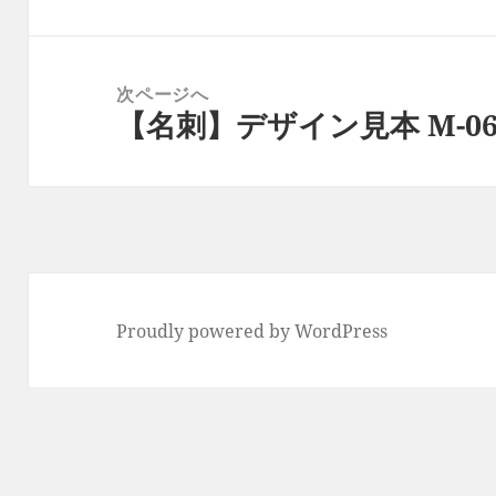
ビ
の
ゲ
投
ー
稿:
次ページへ
シ
【名刺】デザイン見本 M-06
次
ョ
の
ン
投
稿:
Proudly powered by WordPress