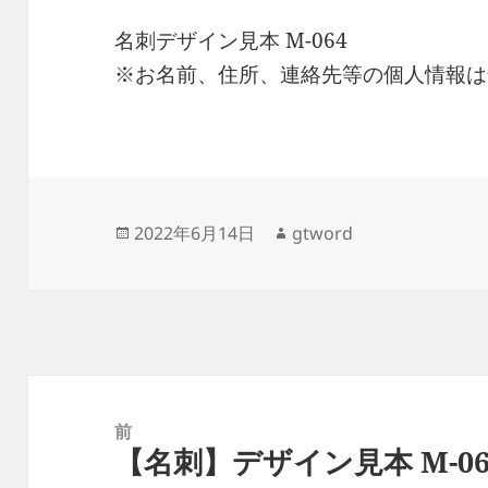
名刺デザイン見本 M-064
※お名前、住所、連絡先等の個人情報は
投
作
2022年6月14日
gtword
稿
成
日:
者
投
稿
前
【名刺】デザイン見本 M-06
ナ
前