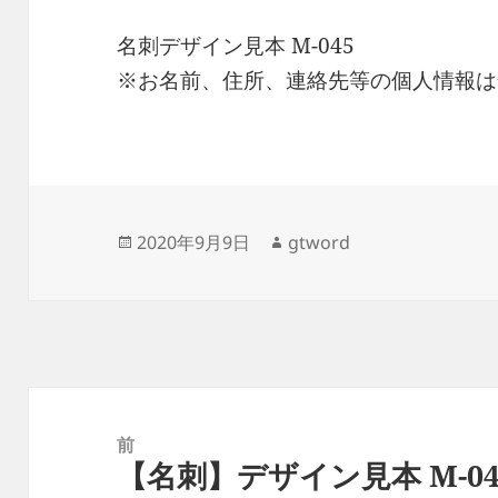
名刺デザイン見本 M-045
※お名前、住所、連絡先等の個人情報は
投
作
2020年9月9日
gtword
稿
成
日:
者
投
稿
前
【名刺】デザイン見本 M-04
ナ
前