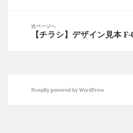
ビ
の
ゲ
投
ー
稿:
次ページへ
シ
【チラシ】デザイン見本 F-0
次
ョ
の
ン
投
稿:
Proudly powered by WordPress